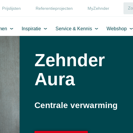
Prijslijsten
Referentieprojecten
MyZehnder
men
Inspiratie
Service & Kennis
Webshop
Zehnder
Aura
Centrale verwarming