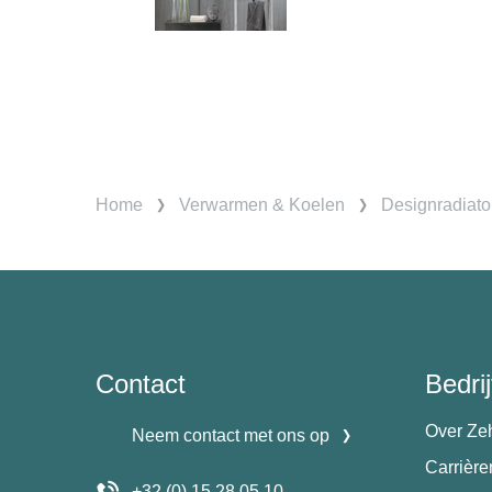
Home
Verwarmen & Koelen
Designradiato
Contact
Bedrij
Over Ze
Neem contact met ons op
Carrièr
+32 (0) 15 28 05 10