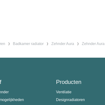
ren
Badkamer radiator
Zehnder Aura
Zehnder Aura 
f
Producten
hnder
Ventilatie
emogelijkheden
Designradiatoren