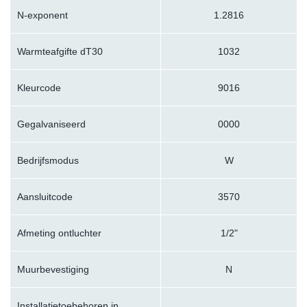
N-exponent
1.2816
Warmteafgifte dT30
1032
Kleurcode
9016
Gegalvaniseerd
0000
Bedrijfsmodus
W
Aansluitcode
3570
Afmeting ontluchter
1/2"
Muurbevestiging
N
Installatietoebehoren in