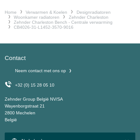
Home
Verwarmen & Koelen
Designradiatoren
Woonkamer radiatoren
Zehnder Charleston
Zehnder Charleston Bench - Centrale verwarming
CB4026-31-L1452-3570-9016
Contact
Neem contact met ons op
+32 (0) 15 28 05 10
Zehnder Group België NV/SA
Wayenborgstraat 21
2800 Mechelen
België