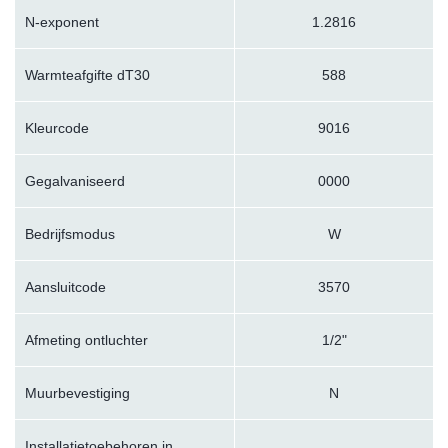
N-exponent
1.2816
Warmteafgifte dT30
588
Kleurcode
9016
Gegalvaniseerd
0000
Bedrijfsmodus
W
Aansluitcode
3570
Afmeting ontluchter
1/2"
Muurbevestiging
N
Installatietoebehoren in