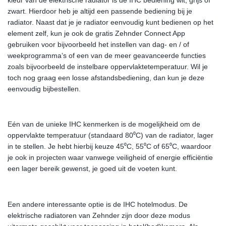
kleur van de elektrische radiator is de IHC bediening wit, grijs of
zwart. Hierdoor heb je altijd een passende bediening bij je
radiator. Naast dat je je radiator eenvoudig kunt bedienen op het
element zelf, kun je ook de gratis Zehnder Connect App
gebruiken voor bijvoorbeeld het instellen van dag- en / of
weekprogramma’s of een van de meer geavanceerde functies
zoals bijvoorbeeld de instelbare oppervlaktetemperatuur. Wil je
toch nog graag een losse afstandsbediening, dan kun je deze
eenvoudig bijbestellen.
Eén van de unieke IHC kenmerken is de mogelijkheid om de
oppervlakte temperatuur (standaard 80⁰C) van de radiator, lager
in te stellen. Je hebt hierbij keuze 45⁰C, 55⁰C of 65⁰C, waardoor
je ook in projecten waar vanwege veiligheid of energie efficiëntie
een lager bereik gewenst, je goed uit de voeten kunt.
Een andere interessante optie is de IHC hotelmodus. De
elektrische radiatoren van Zehnder zijn door deze modus