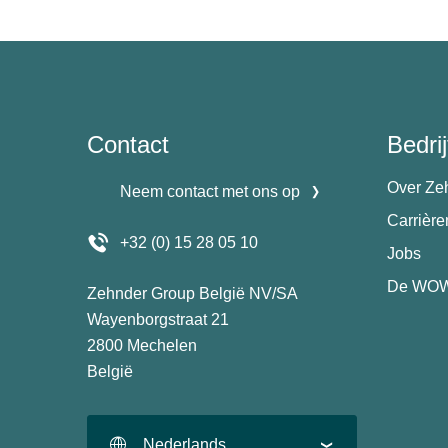
Contact
Bedrij
Over Ze
Neem contact met ons op
Carrièr
+32 (0) 15 28 05 10
Jobs
De WOW
Zehnder Group België NV/SA
Wayenborgstraat 21
2800 Mechelen
België
Nederlands