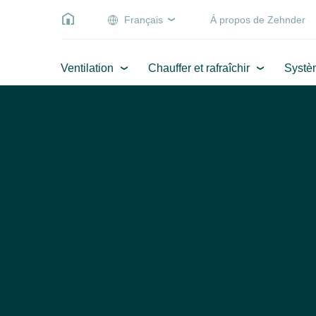
Français
Á propos de Zehnder
Ventilation
Chauffer et rafraîchir
Systè