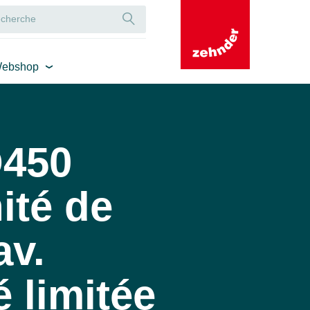
ebshop
Q450
ité de
av.
é limitée