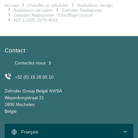
Accueil
Chauffer et rafraîchir
Radiateurs design
Radiateurs de salon
Zehnder Radiapanel
Zehnder Radiapanel - Chauffage central
H07-L1200-2670-9016
Contact
Contactez-nous
+32 (0) 15 28 05 10
Zehnder Group België NV/SA
Wayenborgstraat 21
2800 Mechelen
België
Français