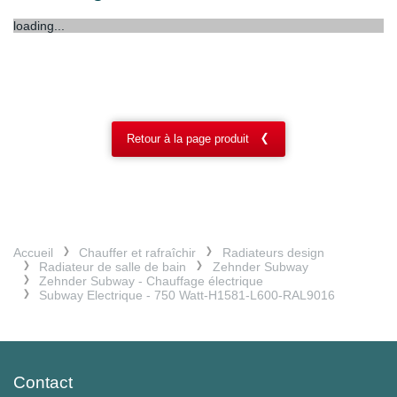
loading...
Retour à la page produit
Accueil
Chauffer et rafraîchir
Radiateurs design
Radiateur de salle de bain
Zehnder Subway
Zehnder Subway - Chauffage électrique
Subway Electrique - 750 Watt-H1581-L600-RAL9016
Contact