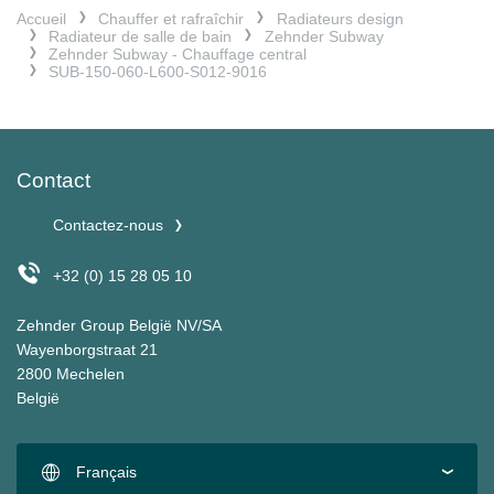
Accueil
Chauffer et rafraîchir
Radiateurs design
Radiateur de salle de bain
Zehnder Subway
Zehnder Subway - Chauffage central
SUB-150-060-L600-S012-9016
Contact
Contactez-nous
+32 (0) 15 28 05 10
Zehnder Group België NV/SA
Wayenborgstraat 21
2800 Mechelen
België
Français