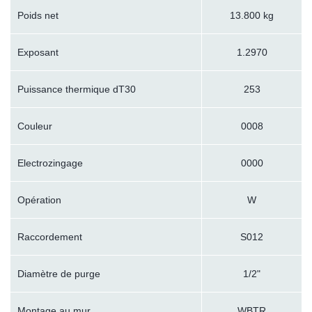
Poids net
13.800 kg
Exposant
1.2970
Puissance thermique dT30
253
Couleur
0008
Electrozingage
0000
Opération
W
Raccordement
S012
Diamètre de purge
1/2"
Montage au mur
WBTR