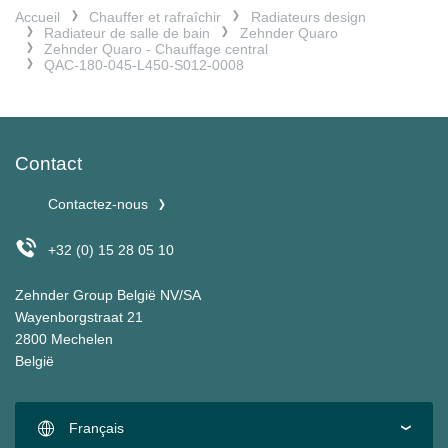
Accueil
Chauffer et rafraîchir
Radiateurs design
Radiateur de salle de bain
Zehnder Quaro
Zehnder Quaro - Chauffage central
QAC-180-045-L450-S012-0008
Contact
Contactez-nous
+32 (0) 15 28 05 10
Zehnder Group België NV/SA
Wayenborgstraat 21
2800 Mechelen
België
Français