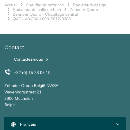
Accueil
Chauffer et rafraîchir
Radiateurs design
Radiateur de salle de bain
Zehnder Quaro
Zehnder Quaro - Chauffage central
QAC-140-060-L600-S012-0008
Contact
Contactez-nous
+32 (0) 15 28 05 10
Zehnder Group België NV/SA
Wayenborgstraat 21
2800 Mechelen
België
Français