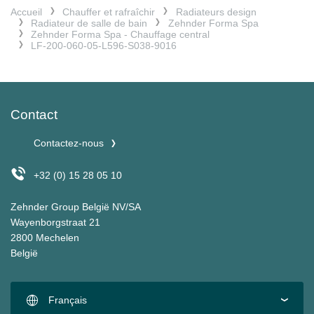
Accueil
Chauffer et rafraîchir
Radiateurs design
Radiateur de salle de bain
Zehnder Forma Spa
Zehnder Forma Spa - Chauffage central
LF-200-060-05-L596-S038-9016
Contact
Contactez-nous
+32 (0) 15 28 05 10
Zehnder Group België NV/SA
Wayenborgstraat 21
2800 Mechelen
België
Français