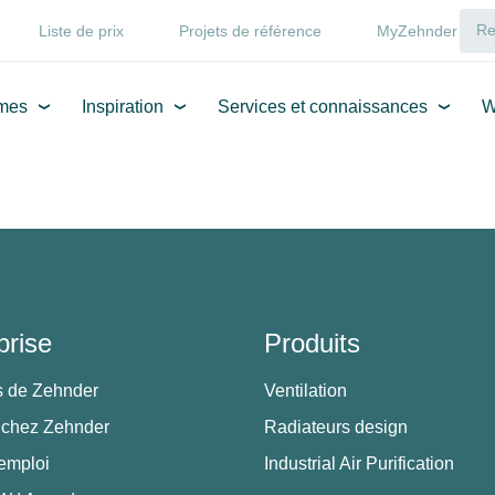
Liste de prix
Projets de référence
MyZehnder
mes
Inspiration
Services et connaissances
W
prise
Produits
s de Zehnder
Ventilation
 chez Zehnder
Radiateurs design
'emploi
Industrial Air Purification