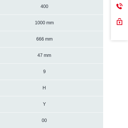
400
1000 mm
666 mm
47 mm
9
H
Y
00