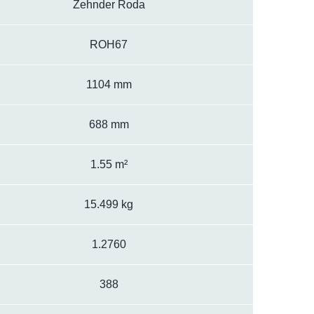
Zehnder Roda
ROH67
1104 mm
688 mm
1.55 m²
15.499 kg
1.2760
388