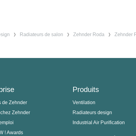
esign
Radiateurs de salon
Zehnder Roda
Zehnder R
prise
Produits
s de Zehnder
Ventilation
 chez Zehnder
Radiateurs design
'emploi
Industrial Air Purification
 ! Awards