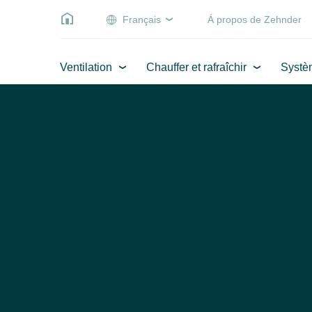
Français
Á propos de Zehnder
Ventilation
Chauffer et rafraîchir
Systè