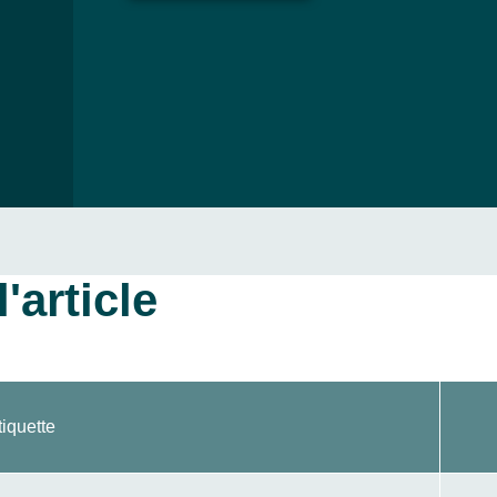
'article
tiquette