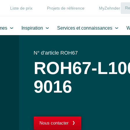
Liste de prix
Projets de référence
MyZehnder
mes
Inspiration
Services et connaissances
W
N° d’article ROH67
ROH67-L100
9016
Nous contacter