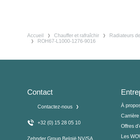
Accueil
Chauffer et rafraîchir
Radiateurs d
ROH67-L1000-1276-9016
Contact
Entre
À propo
Contactez-nous
Carrière
+32 (0) 15 28 05 10
Offres d
Les WOW
Zehnder Group België NV/SA