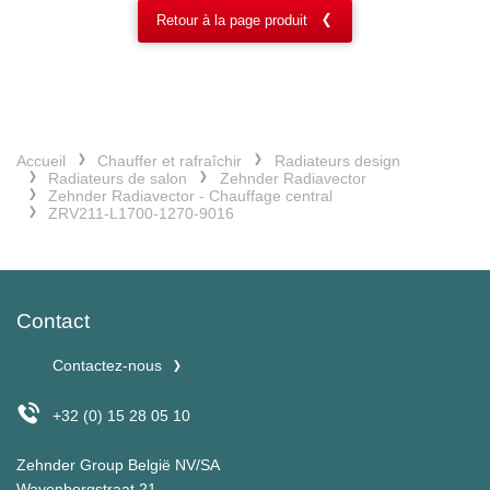
Retour à la page produit
Accueil
Chauffer et rafraîchir
Radiateurs design
Radiateurs de salon
Zehnder Radiavector
Zehnder Radiavector - Chauffage central
ZRV211-L1700-1270-9016
Contact
Contactez-nous
+32 (0) 15 28 05 10
Zehnder Group België NV/SA
Wayenborgstraat 21