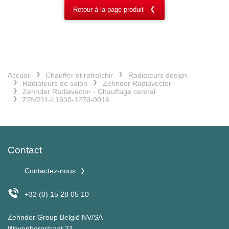
Retour à la page produit
Accueil
Chauffer et rafraîchir
Radiateurs design
Radiateurs de salon
Zehnder Radiavector
Zehnder Radiavector - Chauffage central
ZRV211-L1600-1270-9016
Contact
Contactez-nous
+32 (0) 15 28 05 10
Zehnder Group België NV/SA
Wayenborgstraat 21