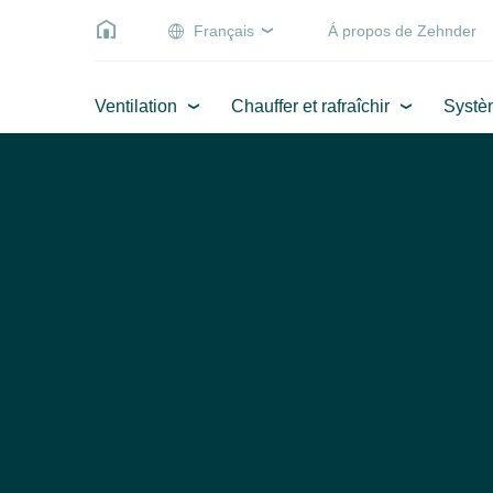
Français
Á propos de Zehnder
Ventilation
Chauffer et rafraîchir
Systè