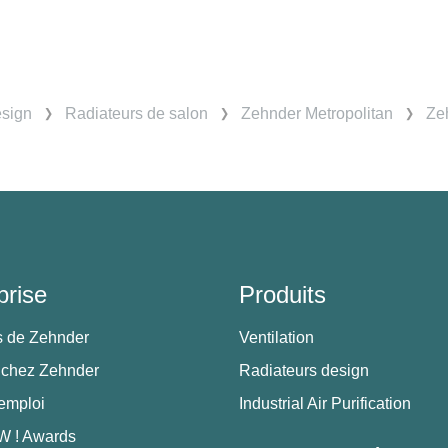
esign
Radiateurs de salon
Zehnder Metropolitan
Zeh
prise
Produits
s de Zehnder
Ventilation
 chez Zehnder
Radiateurs design
'emploi
Industrial Air Purification
 ! Awards