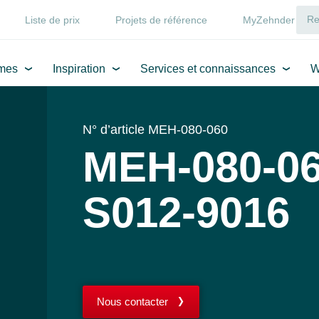
Liste de prix
Projets de référence
MyZehnder
mes
Inspiration
Services et connaissances
W
N° d’article MEH-080-060
MEH-080-06
S012-9016
Nous contacter