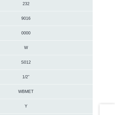
232
9016
0000
W
S012
1/2"
WBMET
Y