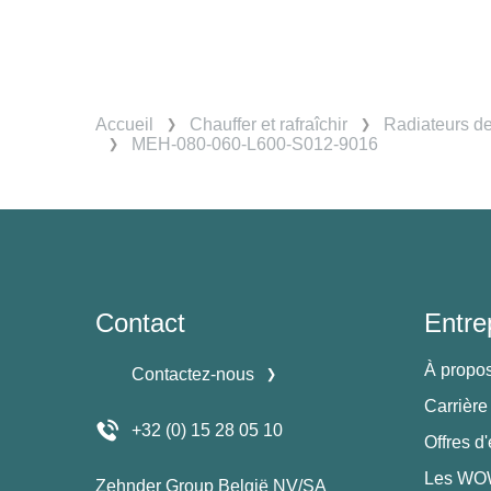
Accueil
Chauffer et rafraîchir
Radiateurs d
MEH-080-060-L600-S012-9016
Contact
Entre
À propo
Contactez-nous
Carrière
+32 (0) 15 28 05 10
Offres d
Les WOW
Zehnder Group België NV/SA