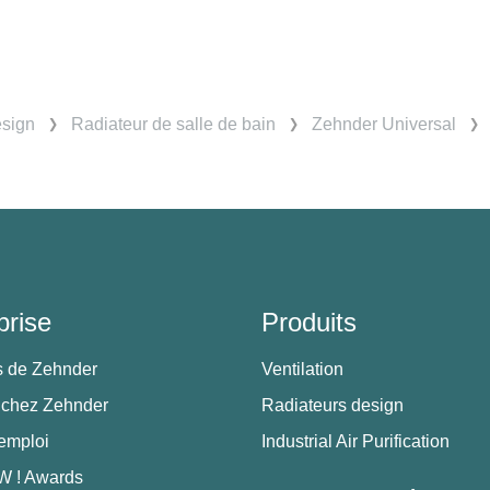
esign
Radiateur de salle de bain
Zehnder Universal
prise
Produits
s de Zehnder
Ventilation
 chez Zehnder
Radiateurs design
'emploi
Industrial Air Purification
 ! Awards