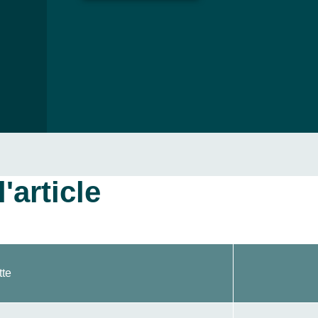
'article
tte