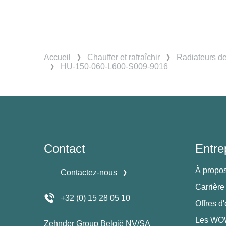
Accueil
Chauffer et rafraîchir
Radiateurs d
HU-150-060-L600-S009-9016
Contact
Entre
À propo
Contactez-nous
Carrière
+32 (0) 15 28 05 10
Offres d
Les WOW
Zehnder Group België NV/SA