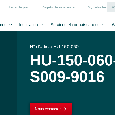
Liste de prix
Projets de référence
MyZehnder
mes
Inspiration
Services et connaissances
W
N° d’article HU-150-060
HU-150-060
S009-9016
Nous contacter