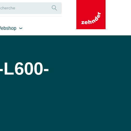
ebshop
-L600-