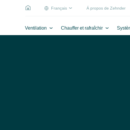
Français
Á propos de Zehnder
Ventilation
Chauffer et rafraîchir
Systè