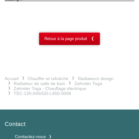
Retour à la page produit
Accueil
Chauffer et rafraîchir
Radiateurs design
Radiateur de salle de bain
Zehnder Toga
Zehnder Toga - Chauffage électrique
TEC-120-045/GD-L450-0008
Contact
Contactez-nous