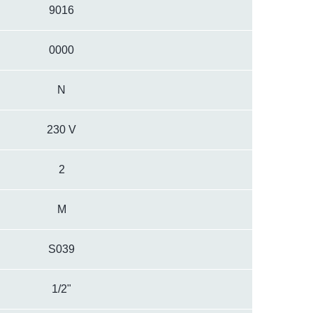
9016
0000
N
230 V
2
M
S039
1/2"