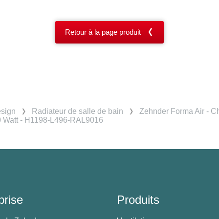
Retour à la page produit
esign
Radiateur de salle de bain
Zehnder Forma Air - Ch
00 Watt - H1198-L496-RAL9016
prise
Produits