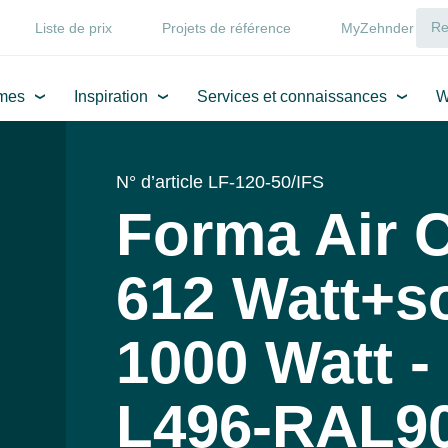
Liste de prix
Projets de référence
MyZehnder
mes
Inspiration
Services et connaissances
W
N° d’article LF-120-50/IFS
Forma Air 
612 Watt+so
1000 Watt -
L496-RAL9