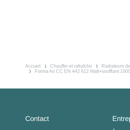
Accueil
Chauffer et rafraîchir
Radiateurs d
Forma Air CC EN 442 612 Watt+soufflant 10
Contact
Entre