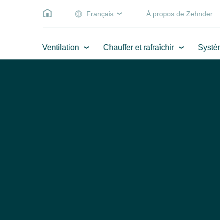
Français
Á propos de Zehnder
Ventilation
Chauffer et rafraîchir
Systè