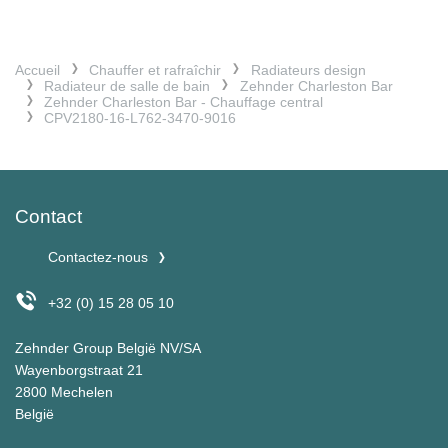
Accueil
Chauffer et rafraîchir
Radiateurs design
Radiateur de salle de bain
Zehnder Charleston Bar
Zehnder Charleston Bar - Chauffage central
CPV2180-16-L762-3470-9016
Contact
Contactez-nous
+32 (0) 15 28 05 10
Zehnder Group België NV/SA
Wayenborgstraat 21
2800 Mechelen
België