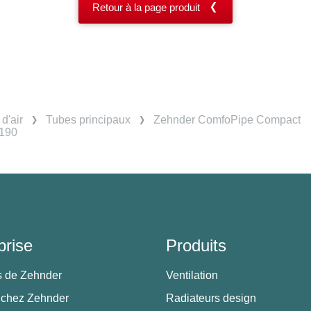
Retour à la page produit
d'air
Tubes principaux
Zehnder ComfoPipe Compact
/190
prise
Produits
s de Zehnder
Ventilation
 chez Zehnder
Radiateurs design