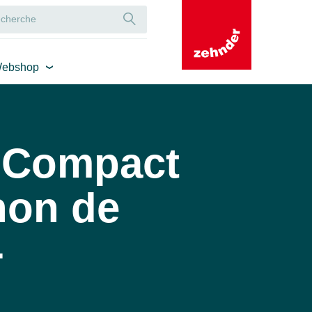
ebshop
 Compact
hon de
-