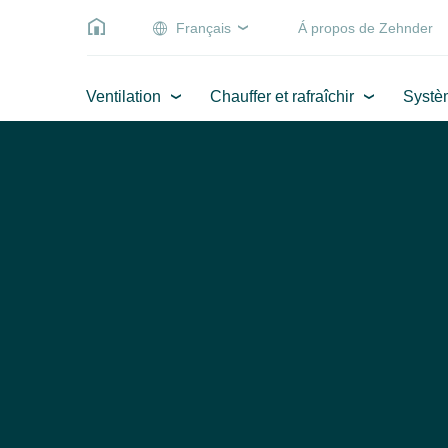
Français
Á propos de Zehnder
Ventilation
Chauffer et rafraîchir
Systè