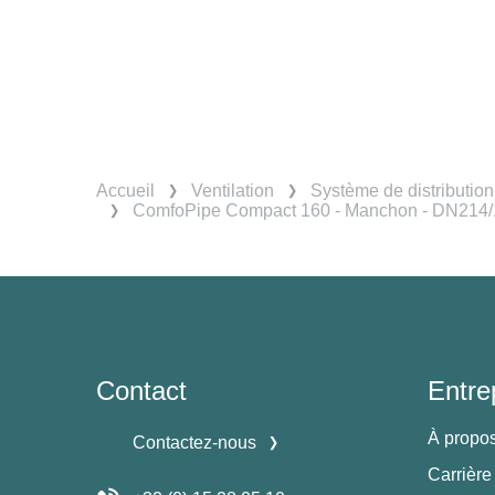
Accueil
Ventilation
Système de distribution 
ComfoPipe Compact 160 - Manchon - DN214
Contact
Entre
À propo
Contactez-nous
Carrière