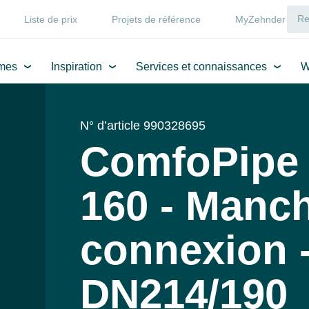
Liste de prix
Projets de référence
MyZehnder
mes
Inspiration
Services et connaissances
W
N° d’article 990328695
ComfoPipe
160 - Manc
connexion 
DN214/190