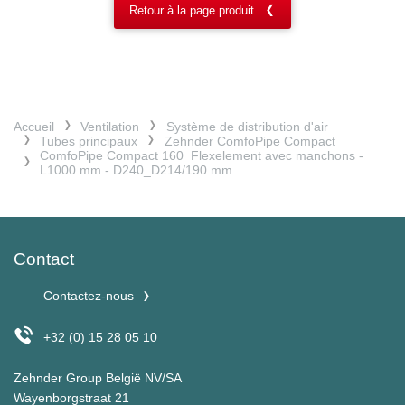
Retour à la page produit
Accueil
Ventilation
Système de distribution d'air
Tubes principaux
Zehnder ComfoPipe Compact
ComfoPipe Compact 160 Flexelement avec manchons -
L1000 mm - D240_D214/190 mm
Contact
Contactez-nous
+32 (0) 15 28 05 10
Zehnder Group België NV/SA
Wayenborgstraat 21