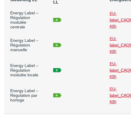
LL
Energy Label –
EU-
Régulation
label_CAQ
modulée
KB)
centrale
EU-
Energy Label –
Régulation
label_CAQ
manuelle
KB)
EU-
Energy Label –
Régulation
label_CAQ
modulée locale
KB)
EU-
Energy Label –
Régulation par
label_CAQ
horloge
KB)