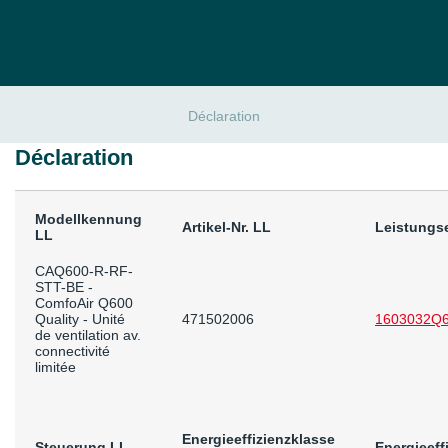
Déclaration
Déclaration
Modellkennung
Artikel-Nr. LL
Leistungs
LL
CAQ600-R-RF-
STT-BE -
ComfoAir Q600
Quality - Unité
471502006
1603032Q6
de ventilation av.
connectivité
limitée
Energieeffizienzklasse
Steuerung LL
Energieeff