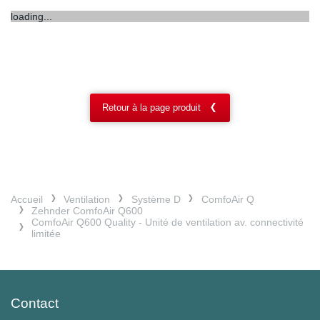
loading...
Retour à la page produit
Accueil
Ventilation
Système D
ComfoAir Q
Zehnder ComfoAir Q600
ComfoAir Q600 Quality - Unité de ventilation av. connectivité
limitée
Contact