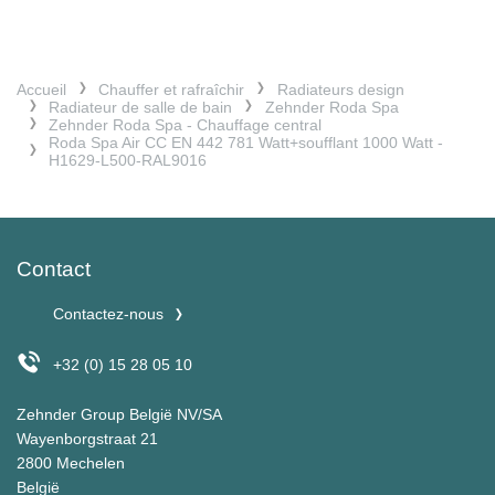
Accueil
Chauffer et rafraîchir
Radiateurs design
Radiateur de salle de bain
Zehnder Roda Spa
Zehnder Roda Spa - Chauffage central
Roda Spa Air CC EN 442 781 Watt+soufflant 1000 Watt -
H1629-L500-RAL9016
Contact
Contactez-nous
+32 (0) 15 28 05 10
Zehnder Group België NV/SA
Wayenborgstraat 21
2800 Mechelen
België