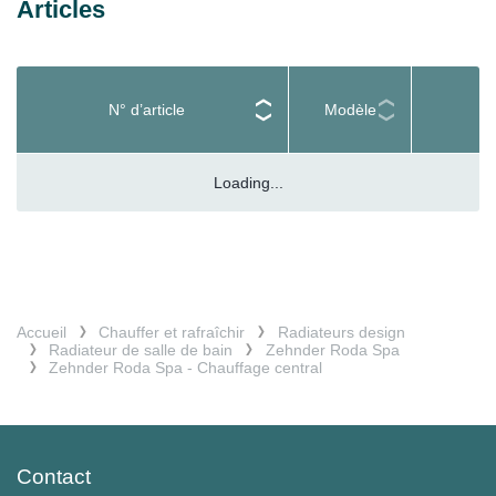
Articles
N° d’article
Modèle
Loading...
Accueil
Chauffer et rafraîchir
Radiateurs design
Radiateur de salle de bain
Zehnder Roda Spa
Zehnder Roda Spa - Chauffage central
Contact