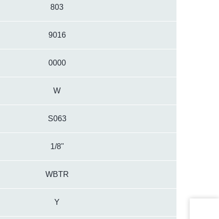
803
9016
0000
W
S063
1/8"
WBTR
Y