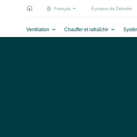
Français
Á propos de Zehnder
Ventilation
Chauffer et rafraîchir
Systè