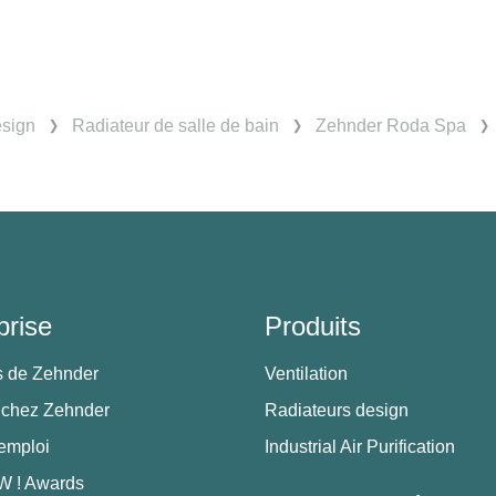
esign
Radiateur de salle de bain
Zehnder Roda Spa
prise
Produits
s de Zehnder
Ventilation
 chez Zehnder
Radiateurs design
'emploi
Industrial Air Purification
 ! Awards