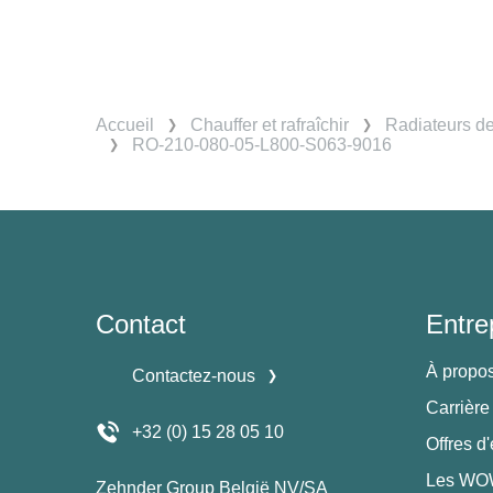
Accueil
Chauffer et rafraîchir
Radiateurs d
RO-210-080-05-L800-S063-9016
Contact
Entre
À propo
Contactez-nous
Carrière
+32 (0) 15 28 05 10
Offres d
Les WOW
Zehnder Group België NV/SA