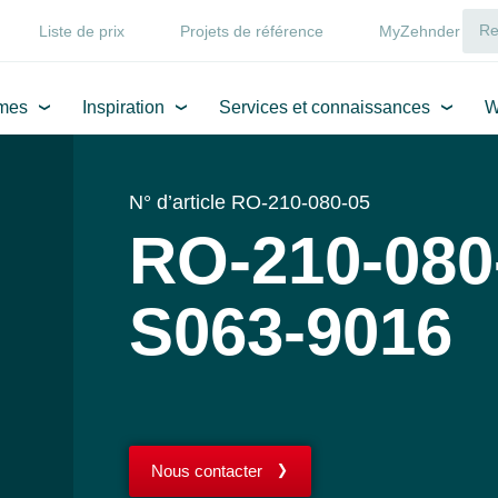
Liste de prix
Projets de référence
MyZehnder
mes
Inspiration
Services et connaissances
W
N° d’article RO-210-080-05
RO-210-080
S063-9016
Nous contacter