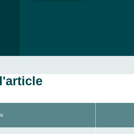
'article
te