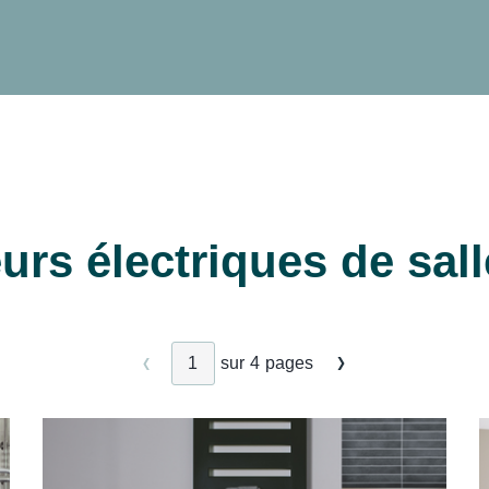
rs électriques de sall
sur
4
pages