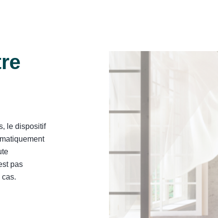
tre
, le dispositif
tomatiquement
ute
est pas
 cas.