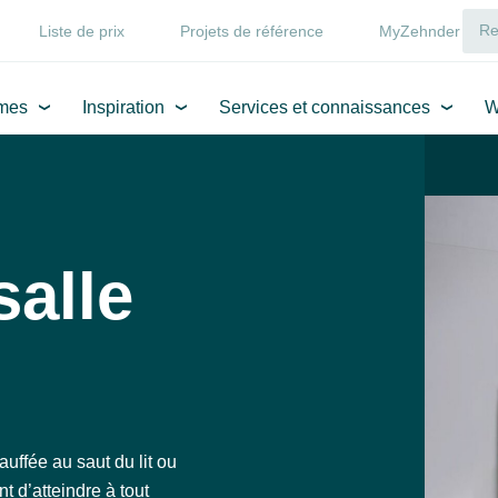
Liste de prix
Projets de référence
MyZehnder
mes
Inspiration
Services et connaissances
W
salle
auffée au saut du lit ou
t d’atteindre à tout