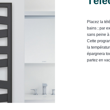
Tél
Placez la tél
bains ; par e
sans peine à
Cette program
la températu
épargnera to
partez en vac