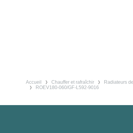
Accueil
Chauffer et rafraîchir
Radiateurs d
ROEV180-060/GF-L592-9016