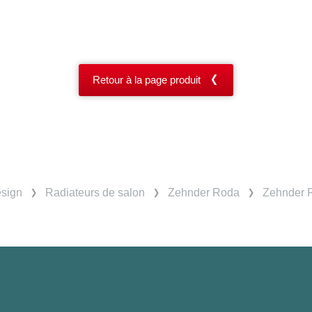
Retour à la page produit
esign
Radiateurs de salon
Zehnder Roda
Zehnder R