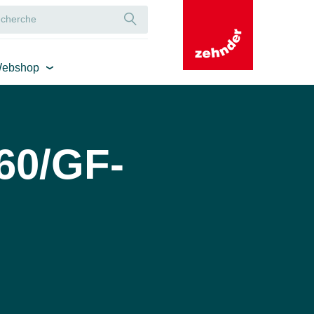
ebshop
60/GF-