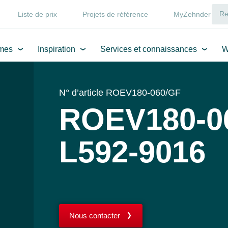
Liste de prix
Projets de référence
MyZehnder
mes
Inspiration
Services et connaissances
W
N° d’article ROEV180-060/GF
ROEV180-0
L592-9016
Nous contacter