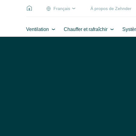
Français
Á propos de Zehnder
Ventilation
Chauffer et rafraîchir
Systè