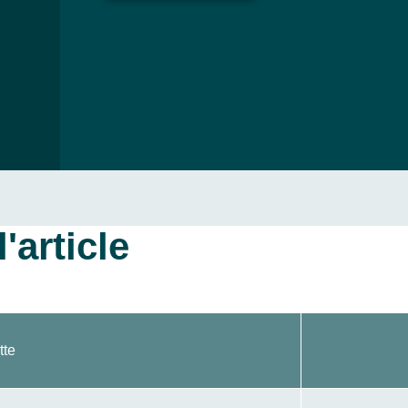
'article
tte