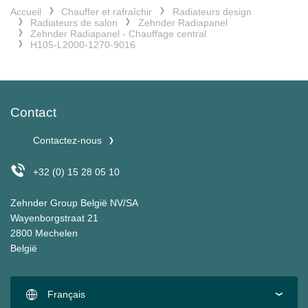
Accueil
Chauffer et rafraîchir
Radiateurs design
Radiateurs de salon
Zehnder Radiapanel
Zehnder Radiapanel - Chauffage central
H105-L2000-1270-9016
Contact
Contactez-nous
+32 (0) 15 28 05 10
Zehnder Group België NV/SA
Wayenborgstraat 21
2800 Mechelen
België
Français