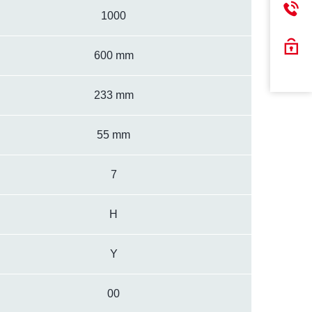
1000
600 mm
233 mm
55 mm
7
H
Y
00