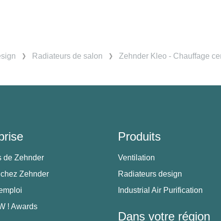
esign
Radiateurs de salon
Zehnder Kleo - Chauffage cen
prise
Produits
s de Zehnder
Ventilation
 chez Zehnder
Radiateurs design
'emploi
Industrial Air Purification
 ! Awards
Dans votre région