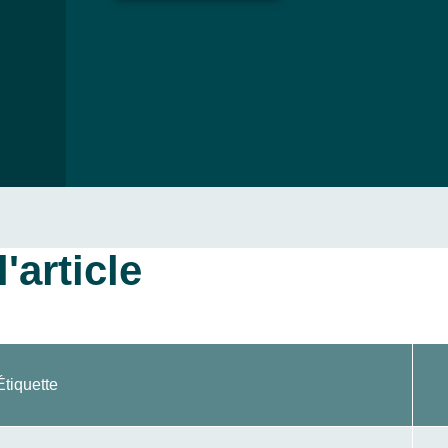
'article
Étiquette