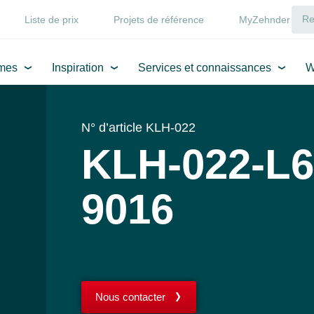
Liste de prix
Projets de référence
MyZehnder
mes
Inspiration
Services et connaissances
W
N° d’article KLH-022
KLH-022-L6
9016
Nous contacter