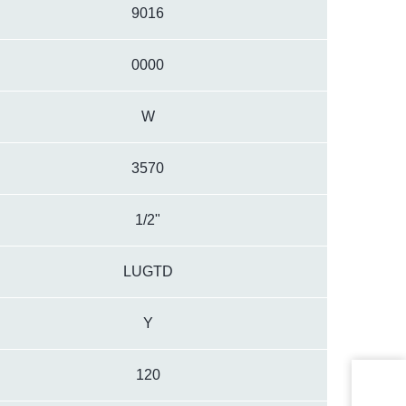
9016
0000
W
3570
1/2"
LUGTD
Y
120