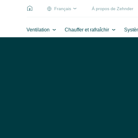
Français
Á propos de Zehnder
Ventilation
Chauffer et rafraîchir
Systè