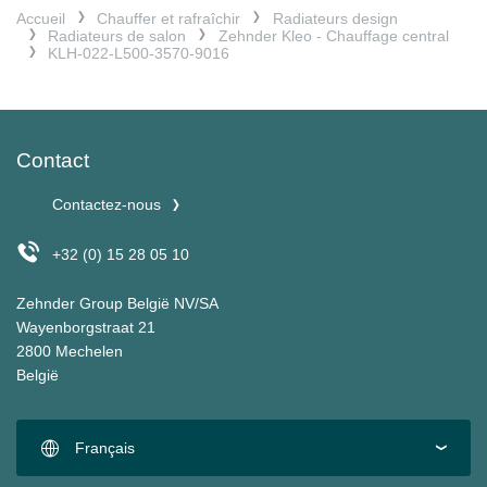
Accueil
Chauffer et rafraîchir
Radiateurs design
Radiateurs de salon
Zehnder Kleo - Chauffage central
KLH-022-L500-3570-9016
Contact
Contactez-nous
+32 (0) 15 28 05 10
Zehnder Group België NV/SA
Wayenborgstraat 21
2800 Mechelen
België
Français