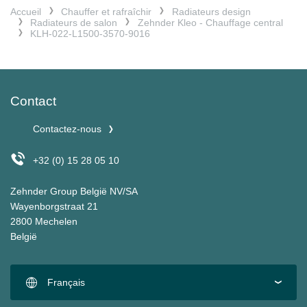
Accueil
Chauffer et rafraîchir
Radiateurs design
Radiateurs de salon
Zehnder Kleo - Chauffage central
KLH-022-L1500-3570-9016
Contact
Contactez-nous
+32 (0) 15 28 05 10
Zehnder Group België NV/SA
Wayenborgstraat 21
2800 Mechelen
België
Français