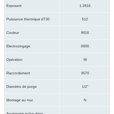
Exposant
1.2816
Puissance thermique dT30
512
Couleur
9016
Electrozingage
0000
Opération
W
Raccordement
3570
Diamètre de purge
1/2"
Montage au mur
N
Accessoire inclus dans