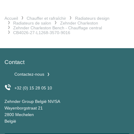
Accueil
Chauffer et rafraîchir
Radiateurs design
Radiateurs de salon
Zehnder Charleston
Zehnder Charleston Bench - Chauffage central
CB4026-27-L1268-3570-9016
Contact
Contactez-nous
+32 (0) 15 28 05 10
Zehnder Group België NV/SA
Wayenborgstraat 21
2800 Mechelen
België