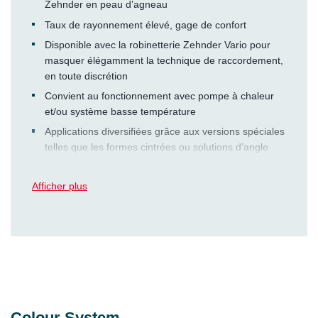
Zehnder en peau d’agneau
Taux de rayonnement élevé, gage de confort
Disponible avec la robinetterie Zehnder Vario pour
masquer élégamment la technique de raccordement,
en toute discrétion
Convient au fonctionnement avec pompe à chaleur
et/ou système basse température
Applications diversifiées grâce aux versions spéciales
telles que les formes cintrées ou solutions d’angle
Surface lisse et facilité de nettoyage adaptées aux
personnes souffrant d’allergies
Afficher plus
Adaptation aux conditions sur site grâce à la
construction par éléments
Puissance thermique élevée, même dans les
bâtiments anciens à forte déperdition calorifique
Technologie de soudage laser «LaZer made» sans
résidus garantissant la meilleure qualité, un design
attrayant et un fonctionnement sûr du chauffage
Colour System