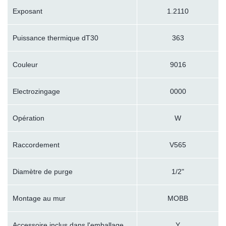
Exposant
1.2110
Puissance thermique dT30
363
Couleur
9016
Electrozingage
0000
Opération
W
Raccordement
V565
Diamètre de purge
1/2"
Montage au mur
MOBB
Accessoire inclus dans l'emballage
Y