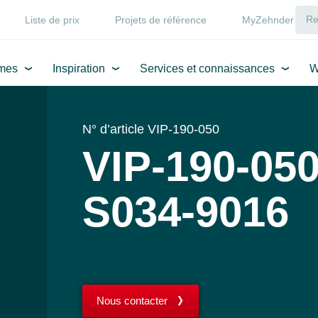
Liste de prix
Projets de référence
MyZehnder
mes
Inspiration
Services et connaissances
W
N° d’article VIP-190-050
VIP-190-050
S034-9016
Nous contacter