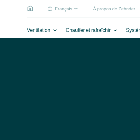
Français
Á propos de Zehnder
Ventilation
Chauffer et rafraîchir
Systè