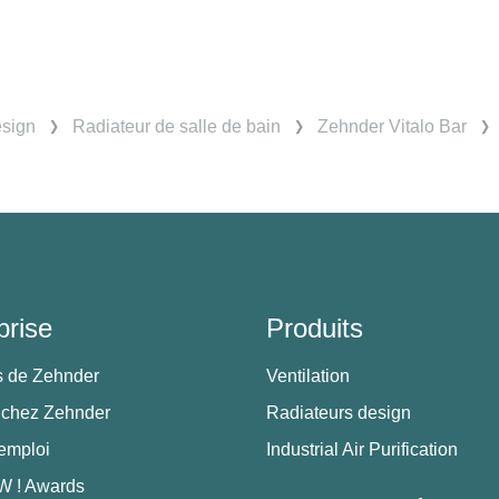
esign
Radiateur de salle de bain
Zehnder Vitalo Bar
prise
Produits
s de Zehnder
Ventilation
 chez Zehnder
Radiateurs design
'emploi
Industrial Air Purification
 ! Awards