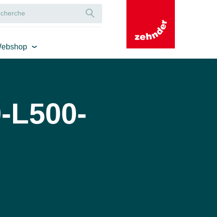
ebshop
-L500-