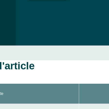
'article
te