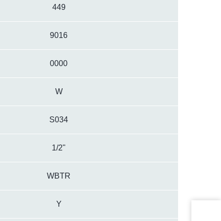
449
9016
0000
W
S034
1/2"
WBTR
Y