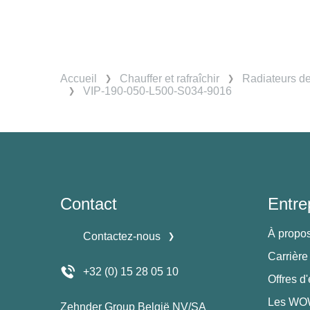
Accueil
Chauffer et rafraîchir
Radiateurs d
VIP-190-050-L500-S034-9016
Contact
Entre
À propo
Contactez-nous
Carrière
+32 (0) 15 28 05 10
Offres d
Les WOW
Zehnder Group België NV/SA