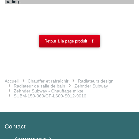
loading...
Retour à la page produit
Accueil
Chauffer et rafraîchir
Radiateurs design
Radiateur de salle de bain
Zehnder Subway
Zehnder Subway - Chauffage mixte
SUBM-150-060/GF-L600-S012-9016
Contact