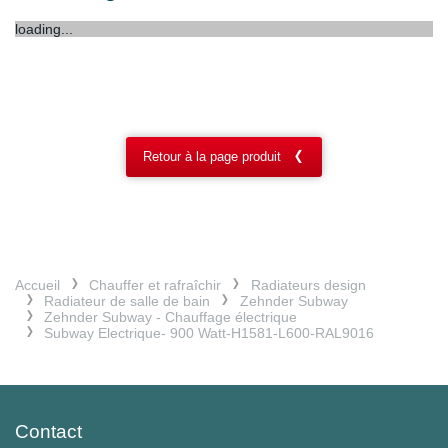
loading...
Retour à la page produit
Accueil
Chauffer et rafraîchir
Radiateurs design
Radiateur de salle de bain
Zehnder Subway
Zehnder Subway - Chauffage électrique
Subway Electrique- 900 Watt-H1581-L600-RAL9016
Contact