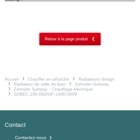
Retour à la page produit
Accueil
Chauffer et rafraîchir
Radiateurs design
Radiateur de salle de bain
Zehnder Subway
Zehnder Subway - Chauffage électrique
SUBEC-180-060/GF-L600-0008
Contact
Contactez-nous