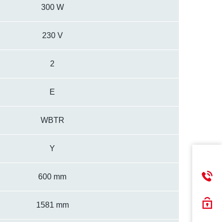
300 W
230 V
2
E
WBTR
Y
600 mm
1581 mm