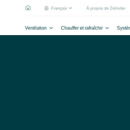
Français
Á propos de Zehnder
Ventilation
Chauffer et rafraîchir
Systè