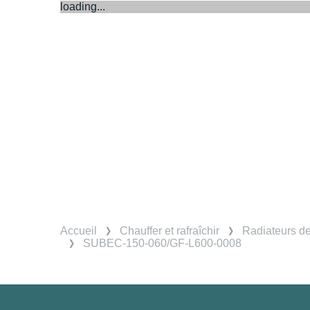
loading...
Accueil
Chauffer et rafraîchir
Radiateurs d
SUBEC-150-060/GF-L600-0008