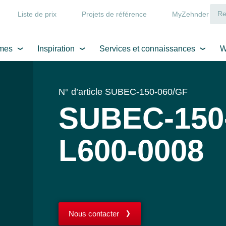
Liste de prix
Projets de référence
MyZehnder
mes
Inspiration
Services et connaissances
W
N° d’article SUBEC-150-060/GF
SUBEC-150
L600-0008
Nous contacter