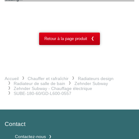
Retour à la page produit
Accueil
Chauffer et rafraîchir
Radiateurs design
Radiateur de salle de bain
Zehnder Subway
Zehnder Subway - Chauffage électrique
SUBE-180-60/GD-L600-0557
Contact
Contactez-nous