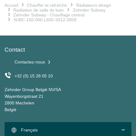
Accueil
Chauffer et rafraîchir
Radiateurs design
Radiateur de salle de bain
Zehnder Subway
Zehnder Subway - Chauffage central
SUBC-150-060-L600-S012-0008
Contact
Contactez-nous
+32 (0) 15 28 05 10
Zehnder Group België NV/SA
Wayenborgstraat 21
2800 Mechelen
België
Français