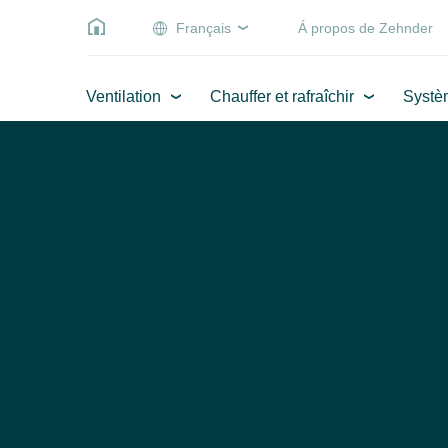
Français
Á propos de Zehnder
Ventilation
Chauffer et rafraîchir
Systè