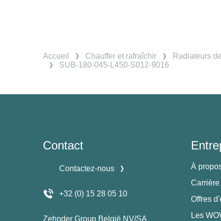
Accueil
Chauffer et rafraîchir
Radiateurs d
SUB-180-045-L450-S012-9016
Contact
Entre
À propo
Contactez-nous
Carrière
+32 (0) 15 28 05 10
Offres d
Les WOW
Zehnder Group België NV/SA