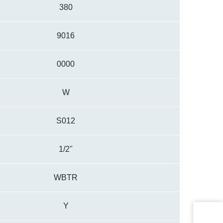
380
9016
0000
W
S012
1/2"
WBTR
Y