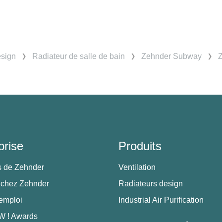
esign
Radiateur de salle de bain
Zehnder Subway
Z
prise
Produits
s de Zehnder
Ventilation
 chez Zehnder
Radiateurs design
'emploi
Industrial Air Purification
 ! Awards