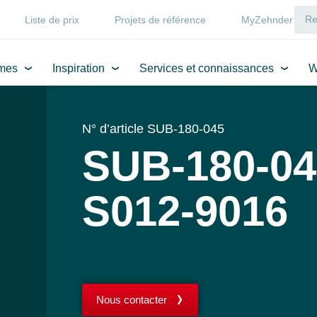
Liste de prix
Projets de référence
MyZehnder
mes
Inspiration
Services et connaissances
W
N° d’article SUB-180-045
SUB-180-04
S012-9016
Nous contacter