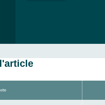
'article
ette