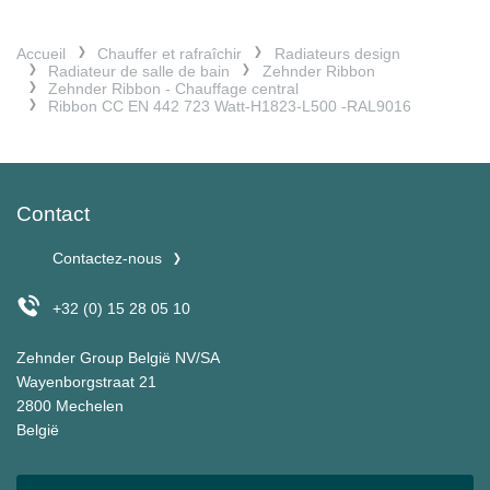
Accueil
Chauffer et rafraîchir
Radiateurs design
Radiateur de salle de bain
Zehnder Ribbon
Zehnder Ribbon - Chauffage central
Ribbon CC EN 442 723 Watt-H1823-L500 -RAL9016
Contact
Contactez-nous
+32 (0) 15 28 05 10
Zehnder Group België NV/SA
Wayenborgstraat 21
2800 Mechelen
België