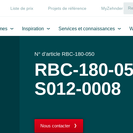
Liste de prix
Projets de référence
MyZehnder
mes
Inspiration
Services et connaissances
W
N° d’article RBC-180-050
RBC-180-05
S012-0008
Nous contacter