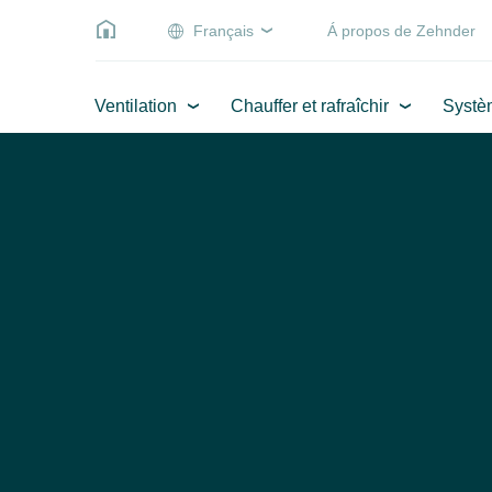
Français
Á propos de Zehnder
Ventilation
Chauffer et rafraîchir
Systè