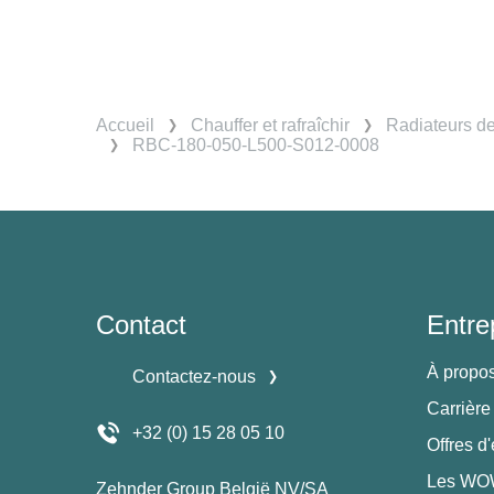
Accueil
Chauffer et rafraîchir
Radiateurs d
RBC-180-050-L500-S012-0008
Contact
Entre
À propo
Contactez-nous
Carrière
+32 (0) 15 28 05 10
Offres d
Les WOW
Zehnder Group België NV/SA