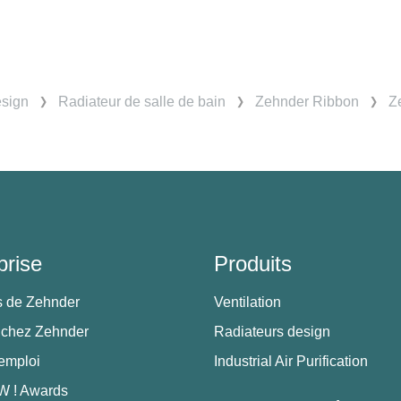
esign
Radiateur de salle de bain
Zehnder Ribbon
Z
prise
Produits
s de Zehnder
Ventilation
 chez Zehnder
Radiateurs design
'emploi
Industrial Air Purification
 ! Awards