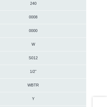
240
0008
0000
W
S012
1/2"
WBTR
Y