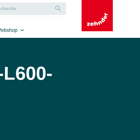
ebshop
-L600-