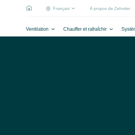
Français
Á propos de Zehnder
Ventilation
Chauffer et rafraîchir
Systè