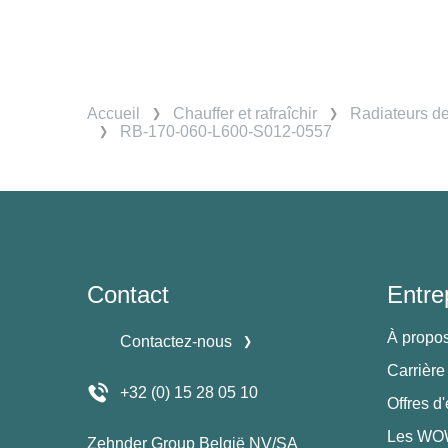
Accueil
Chauffer et rafraîchir
Radiateurs d
RB-170-060-L600-S012-0557
Contact
Entre
À propo
Contactez-nous
Carrière
+32 (0) 15 28 05 10
Offres d
Les WOW
Zehnder Group België NV/SA