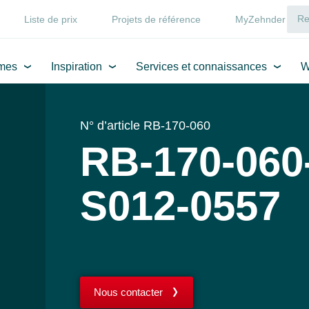
Liste de prix
Projets de référence
MyZehnder
mes
Inspiration
Services et connaissances
W
N° d’article RB-170-060
RB-170-060
S012-0557
Nous contacter