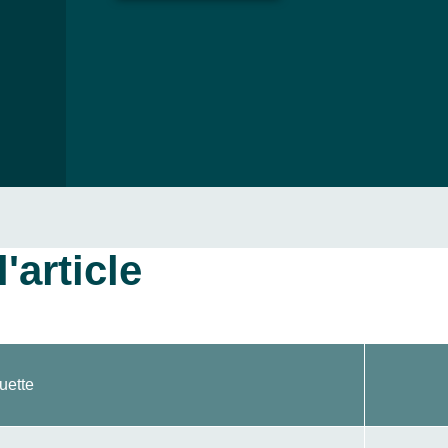
'article
uette