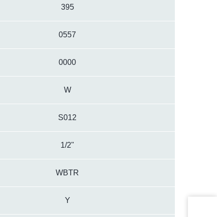
395
0557
0000
W
S012
1/2"
WBTR
Y