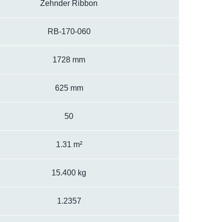
Zehnder Ribbon
RB-170-060
1728 mm
625 mm
50
1.31 m²
15.400 kg
1.2357