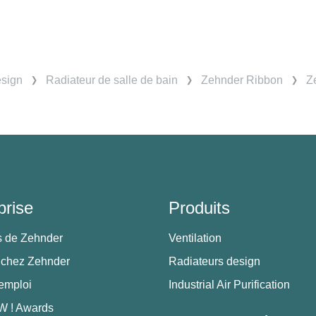
esign
Radiateur de salle de bain
Zehnder Ribbon
Z
prise
Produits
s de Zehnder
Ventilation
 chez Zehnder
Radiateurs design
'emploi
Industrial Air Purification
 ! Awards