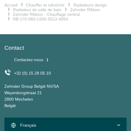
Accueil
Chauffer et rafraîchir
Radiateurs design
Radiateur de salle de bain
Zehnder Ribbon
Zehnder Ribbon - Chauffage central
RB-170-060-L600-S012-0054
Contact
Contactez-nous
+32 (0) 15 28 05 10
Zehnder Group België NV/SA
Wayenborgstraat 21
2800 Mechelen
België
Français