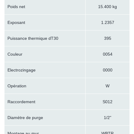
Poids net
15.400 kg
Exposant
1.2357
Puissance thermique dT30
395
Couleur
0054
Electrozingage
0000
Opération
W
Raccordement
S012
Diamètre de purge
1/2"
Montage au mur
WBTR