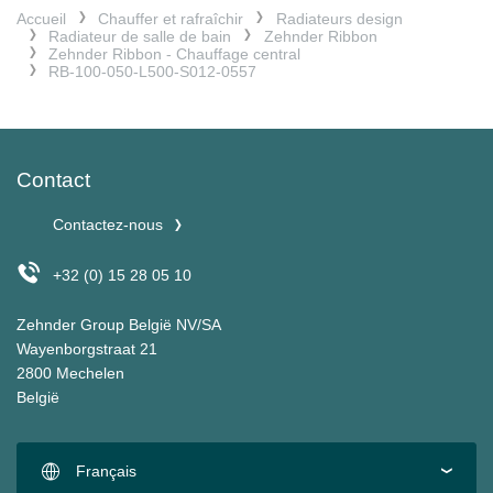
Accueil
Chauffer et rafraîchir
Radiateurs design
Radiateur de salle de bain
Zehnder Ribbon
Zehnder Ribbon - Chauffage central
RB-100-050-L500-S012-0557
Contact
Contactez-nous
+32 (0) 15 28 05 10
Zehnder Group België NV/SA
Wayenborgstraat 21
2800 Mechelen
België
Français