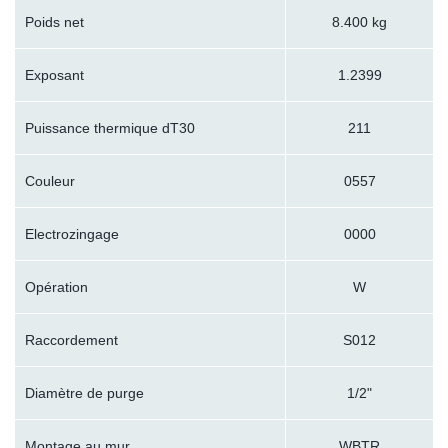
Poids net
8.400 kg
Exposant
1.2399
Puissance thermique dT30
211
Couleur
0557
Electrozingage
0000
Opération
W
Raccordement
S012
Diamètre de purge
1/2"
Montage au mur
WBTR