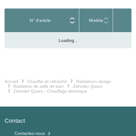
N° d’article
Modèle
Loading...
Accueil
Chauffer et rafraîchir
Radiateurs design
Radiateur de salle de bain
Zehnder Quaro
Zehnder Quaro - Chauffage électrique
Contact
Contactez-nous